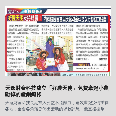
天逸財金科技成立「好農天使」免費牽起小農
斷掉的產銷鏈條
天逸財金科技長期投入公益不遺餘力，這次世紀疫情重創
各地，全台各角落皆傳出無助的求救訊息，最直接衝擊卻
被忽略的一群辛勤工作的農民們，辛苦耕耘只為將新鮮的