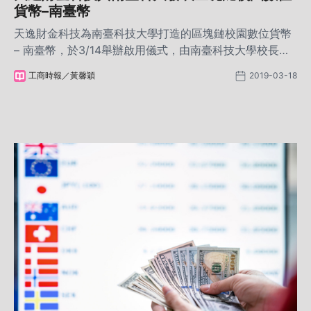
貨幣–南臺幣
天逸財金科技為南臺科技大學打造的區塊鏈校園數位貨幣
– 南臺幣，於3/14舉辦啟用儀式，由南臺科技大學校長盧
燈茂及董事長張信雄帶領學校主管，與科技創新與教育產
工商時報／黃馨穎
2019-03-18
學聯盟召集人廖四郎、天逸財金科技總經理張榮貴、研發
長陳銘寬等產學貴賓，共同見證全台第一家將區塊鏈技術
運用於校園場景的南臺幣正式發表啟用。