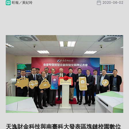
旺報／黃紀玲
2020-06-02
成果分享到每家每戶，靠雙手撐自已的家庭。一夕之間，
舊有的產銷模式斷鏈，銷售農產品的管道失去原有的平
衡，眼看農產品大量滯銷，幾乎擊垮了農民的信心與經
濟，這些災情我們看到了、聽到了，也立馬付諸行動，用
最專業的技能、最快速的效率，協助農民開創新通路。
天逸財金科技與南臺科大發表區塊鏈校園數位