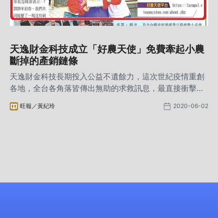
天逸財金科技成立「好農天使」免費牽起小農
斷掉的產銷鏈條
天逸財金科技長期投入公益不遺餘力，這次世紀疫情重創
各地，全台各角落皆傳出無助的求救訊息，最直接衝擊卻
被忽略的一群辛勤工作的農民們，辛苦耕耘只為將新鮮的
旺報／黃紀玲
2020-06-02
成果分享到每家每戶，靠雙手撐自已的家庭。一夕之間，
舊有的產銷模式斷鏈，銷售農產品的管道失去原有的平
衡，眼看農產品大量滯銷，幾乎擊垮了農民的信心與經
濟，這些災情我們看到了、聽到了，也立馬付諸行動，用
最專業的技能、最快速的效率，協助農民開創新通路。