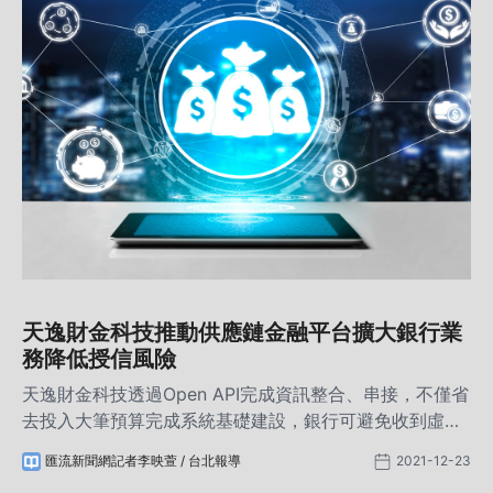
天逸財金科技推動供應鏈金融平台擴大銀行業
務降低授信風險
天逸財金科技透過Open API完成資訊整合、串接，不僅省
去投入大筆預算完成系統基礎建設，銀行可避免收到虛假
債信、將低企業控管風險，更有效率地提升徵信核貸效率
匯流新聞網記者李映萱 / 台北報導
2021-12-23
與準確度，未來銀行有望在供應鏈金融需求中擴大5倍的