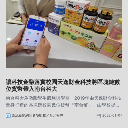
讓科技金融落實校園天逸財金科技將區塊鏈數
位貨幣帶入南台科大
南台科大為激勵學生服務與學習，2019年由天逸財金科技
量身打造的區塊鏈校園數位貨幣「南台幣」，由學校提撥
經費，教師發南台幣給學生作為獎勵，現已普及使用於校
匯流新聞網記者胡照鑫／台北報導
2022-01-07
園的學生餐廳、行政單位、自動收款機、健身房等場域，
還能同學間相互轉帳，並可在全國7-11 Ibon機兌換使用，