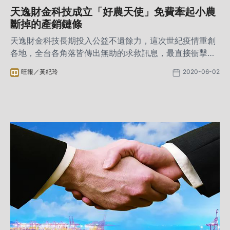
天逸財金科技成立「好農天使」免費牽起小農
斷掉的產銷鏈條
天逸財金科技長期投入公益不遺餘力，這次世紀疫情重創
各地，全台各角落皆傳出無助的求救訊息，最直接衝擊卻
被忽略的一群辛勤工作的農民們，辛苦耕耘只為將新鮮的
旺報／黃紀玲
2020-06-02
成果分享到每家每戶，靠雙手撐自已的家庭。一夕之間，
舊有的產銷模式斷鏈，銷售農產品的管道失去原有的平
衡，眼看農產品大量滯銷，幾乎擊垮了農民的信心與經
濟，這些災情我們看到了、聽到了，也立馬付諸行動，用
最專業的技能、最快速的效率，協助農民開創新通路。