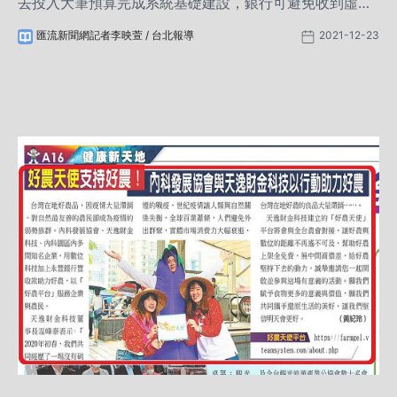
去投入大筆預算完成系統基礎建設，銀行可避免收到虛假
債信、將低企業控管風險，更有效率地提升徵信核貸效率
匯流新聞網記者李映萱 / 台北報導
2021-12-23
與準確度，未來銀行有望在供應鏈金融需求中擴大5倍的
客戶量，除了幫助上下游廠商解決融資問題，也能從中提
升2至7成的淨利，開創四方共贏的全新局面。