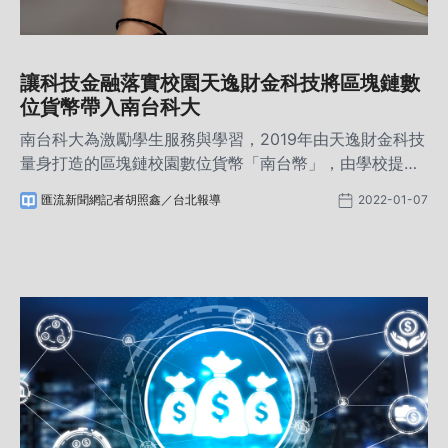
讓科技金融落實校園天逸財金科技將區塊鏈數
位貨幣帶入南台科大
南台科大為激勵學生服務與學習，2019年由天逸財金科技
量身打造的區塊鏈校園數位貨幣「南台幣」，由學校提撥
經費，教師發南台幣給學生作為獎勵，現已普及使用於校
匯流新聞網記者胡照鑫／台北報導
2022-01-07
園的學生餐廳、行政單位、自動收款機、健身房等場域，
還能同學間相互轉帳，並可在全國7-11 Ibon機兌換使用，
後續進階在7-11的ibon APP可直接兌換商品。