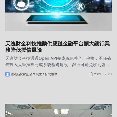
天逸財金科技推動供應鏈金融平台擴大銀行業
務降低授信風險
天逸財金科技透過Open API完成資訊整合、串接，不僅省
去投入大筆預算完成系統基礎建設，銀行可避免收到虛假
債信、將低企業控管風險，更有效率地提升徵信核貸效率
匯流新聞網記者李映萱 / 台北報導
2021-12-23
與準確度，未來銀行有望在供應鏈金融需求中擴大5倍的
客戶量，除了幫助上下游廠商解決融資問題，也能從中提
升2至7成的淨利，開創四方共贏的全新局面。