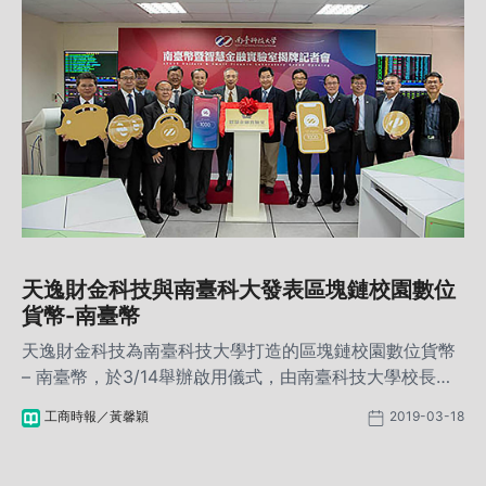
天逸財金科技與南臺科大發表區塊鏈校園數位
貨幣-南臺幣
天逸財金科技為南臺科技大學打造的區塊鏈校園數位貨幣
– 南臺幣，於3/14舉辦啟用儀式，由南臺科技大學校長盧
燈茂及董事長張信雄帶領學校主管，與科技創新與教育產
工商時報／黃馨穎
2019-03-18
學聯盟召集人廖四郎、天逸財金科技總經理張榮貴、研發
長陳銘寬等產學貴賓，共同見證全台第一家將區塊鏈技術
運用於校園場景的南臺幣正式發表啟用。