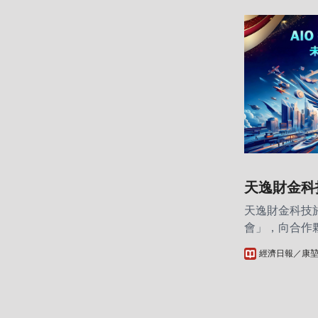
天逸財金科
策略 聚焦 
天逸財金科技於
會」，向合作
型策略。發表
經濟日報／康
境下，企業如
AIO（All In One）架構將AI應用從「概念
驗證」推向「