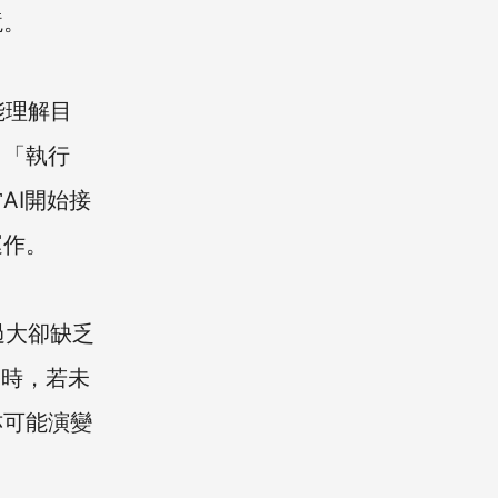
境。
能理解目
向「執行
AI開始接
運作。
過大卻缺乏
務時，若未
亦可能演變