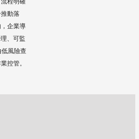
。流程明確
於推動落
納，企業導
治理、可監
由低風險查
作業控管。