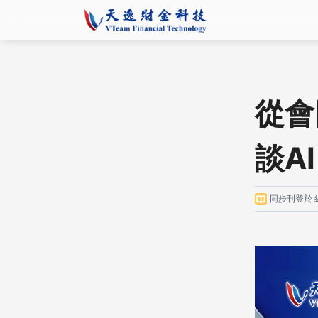
從會
談A
同步刊登於 