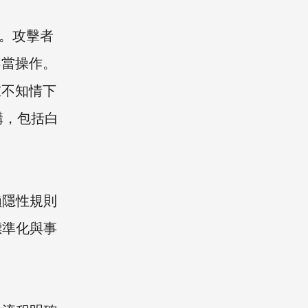
險。攻擊者
不當操作。
在不知情下
構，包括白
賴隱性規則
標準化與事