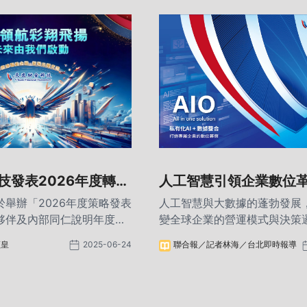
技發表2026年度轉型
人工智慧引領企業數位革
AI 落地與組織決策升級
驅動決策成競爭關鍵
舉辦「2026年度策略發表
人工智慧與大數據的蓬勃發展
夥伴及內部同仁說明年度轉
變全球企業的營運模式與決策邏
會聚焦在技術迭代加速的環
藉高速運算與深度學習能力，
堃皇
2025-06-24
聯合報／記者林海／台北即時報導
何調整決策機制，並透過
精準地洞察數據、預測趨勢，
未有的營運價值。
規模運轉」。