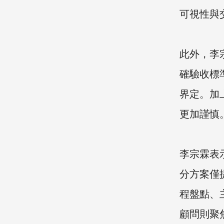
可視性與
此外，李
確驗收標
界定。加
更加謹慎
李宗霖表
分方案僅
程盤點、
顧問則聚