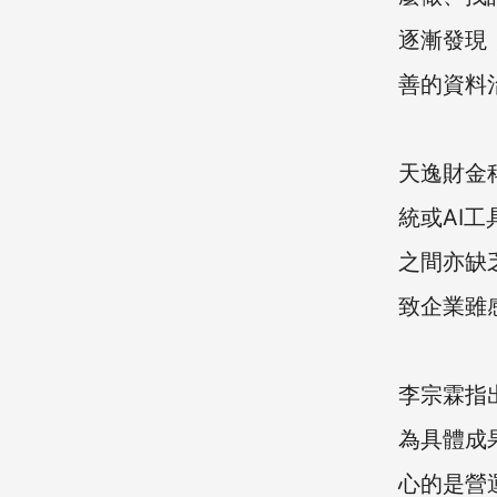
逐漸發現
善的資料
天逸財金
統或AI
之間亦缺
致企業雖
李宗霖指
為具體成
心的是營