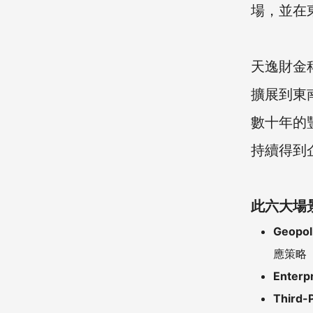
場，並在
天逸財金
擴展到東
數十年的
持續得到
此六大場景
Geopol
應策略
Enterp
Third-