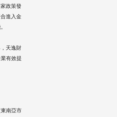
國家政策發
整合進入金
機。
具，天逸財
企業有效提
定東南亞市