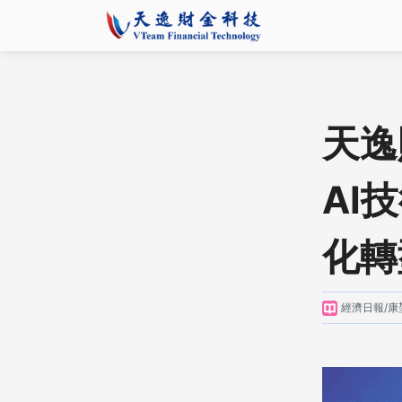
天逸
AI
化轉
經濟日報/康