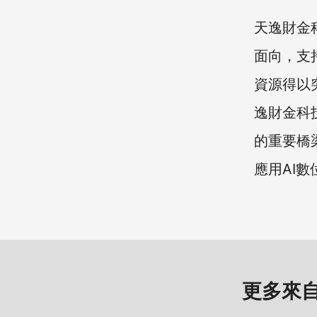
天逸財金
面向，支
資源得以
逸財金科
的重要橋
應用AI
更多來