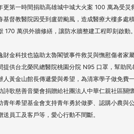
年更第一時間捐助高雄城中城大火案 100 萬為受災
春基督教醫院因受到盧碧颱風，造成醫療大樓多處
獻 170 萬供外牆修繕，讓防水牆整建工程即刻啟動
逸財金科技也協助太魯閣號事件救災與憮慰傷者家屬捐
間提供台北榮民總醫院桃園分院 N95 口罩，幫助民
辦人黃金山館長傳遞愛與希望，為清寒學子做免費
助詩歌慈善音樂會捐贈給社團法人中華仁親社區關
助青年希望基金會支持青年勇於做夢、認購小農與
贈送員工及客戶等，愛心行動不間斷。