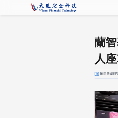
蘭智
人座
匯流新聞網