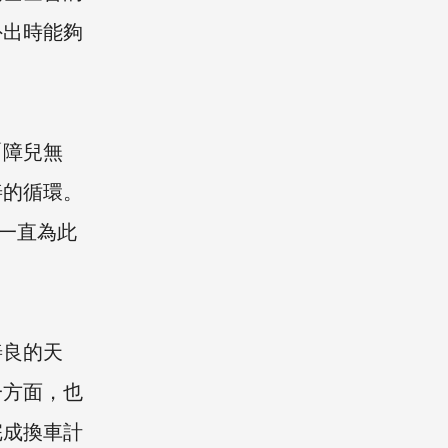
外出時能夠
「障兒無
善的循環。
牌一直為此
。
善良的天
一方面，也
完成換車計