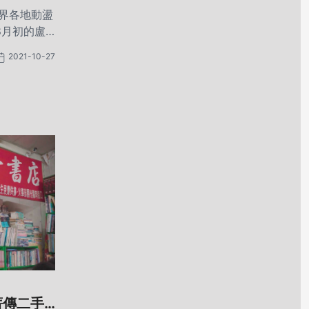
世界各地動盪
8月初的盧
，直到今日
2021-10-27
土石流沖
情頻傳，令
薪傳二手