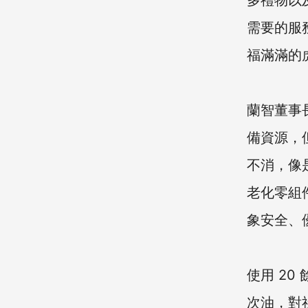
多禮物以
需要的服
福滿滿的
蘭智董事
備資源，
不消，像是
老化零組
象安全、
使用 20
次油，對