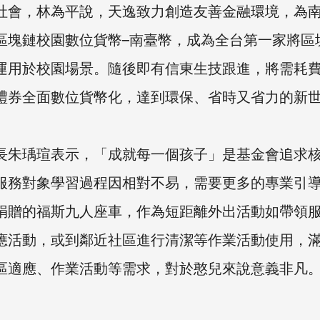
社會，林為平說，天逸致力創造友善金融環境，為
區塊鏈校園數位貨幣–南臺幣，成為全台第一家將區
運用於校園場景。隨後即有信東生技跟進，將需耗
禮券全面數位貨幣化，達到環保、省時又省力的新
長朱瑀瑄表示，「成就每一個孩子」是基金會追求
服務對象學習過程因相對不易，需要更多的專業引
捐贈的福斯九人座車，作為短距離外出活動如帶領
應活動，或到鄰近社區進行清潔等作業活動使用，
區適應、作業活動等需求，對於憨兒來說意義非凡