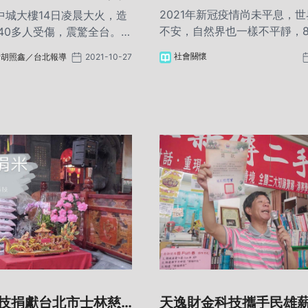
撐起愛心保護傘
技捐款100萬
2021年新冠疫情尚未平息，
中城大樓14日凌晨大火，造
不安，自然界也一樣不平靜，
40多人受傷，震驚全台。天
碧颱風，帶來的連日豪大雨量
務(股)公司在第一時間啟動
社會關懷
者胡照鑫／台北報導
2021-10-27
仍雷雨不斷，造成民宅淹水、
款100萬給高雄市政府社會
蝕、坡地崩塌等，全台各地災
專戶，為受災戶集氣祈福，
人擔憂。
屬必要的經濟支持，盼能協
關。
技捐獻台北市士林慈
天逸財金科技攜手民雄