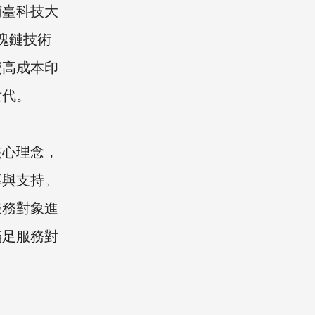
南臺科技大
塊鏈技術
費高成本印
世代。
核心理念，
導與支持。
服務對象進
滿足服務對
。