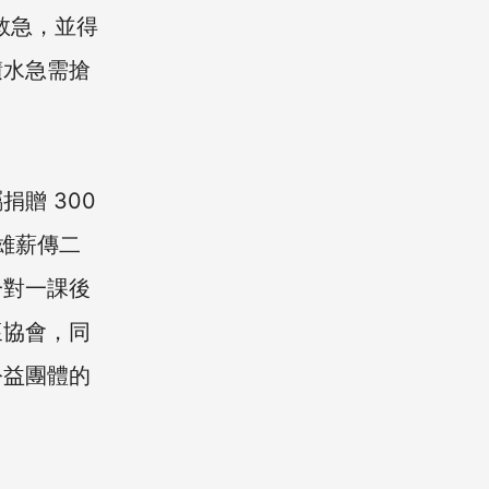
救急，並得
積水急需搶
。
贈 300
雄薪傳二
一對一課後
懷協會，同
公益團體的