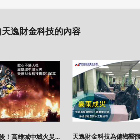
自天逸財金科技的內容
天逸財金科技為偏鄉醫
後！高雄城中城火災