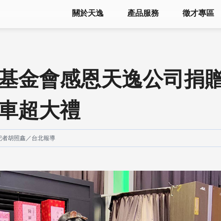
關於天逸
產品服務
徵才專區
基金會感恩天逸公司捐
車超大禮
記者胡照鑫／台北報導