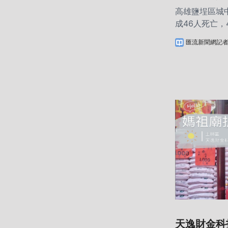
天逸財金科
高雄鹽埕區城
成46人死亡，
逸財金科技服
匯流新聞網記
急難救助，捐
局社會救助金
提供罹難者家
助渡過這次難
天逸財金科