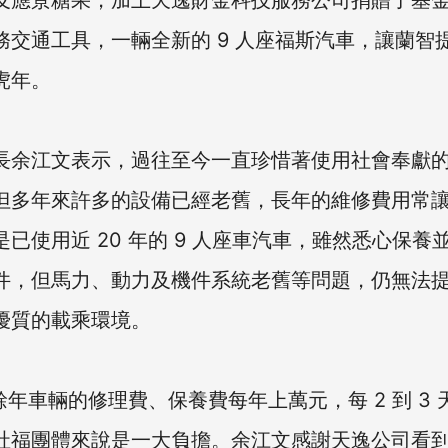
及應景糖果，加上天逸財金科技服務公司捐贈了基
務交通工具，一輛全新的 9 人座福斯汽車，讓蘭智
虎年。
長余江文表示，過往至今一直珍惜著使用社會奉獻
但多年來許多的設備已經老舊，長年的維修費用常
已使用近 20 年的 9 人座車汽車，雖然悉心保養
件，但馬力、動力及機件系統老舊等問題，仍無法
優質的載乘環境。
 餘年車輛的修理費、保養費每年上萬元，每 2 到 3 
社福團體來說是一大負擔。余江文感謝天逸公司看