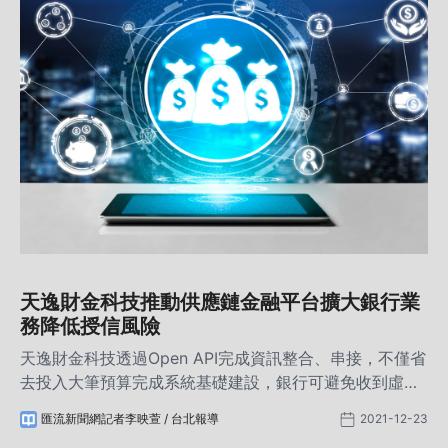
天逸財金科技推動供應鏈金融平台擴大銀行業
務降低授信風險
天逸財金科技透過Open API完成資訊整合、串接，不僅省
去投入大筆預算完成系統基礎建設，銀行可避免收到虛假
債信、將低企業控管風險，更有效率地提升徵信核貸效率
匯流新聞網記者李映萱 / 台北報導
2021-12-23
與準確度，未來銀行有望在供應鏈金融需求中擴大5倍的