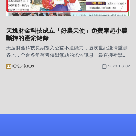
天逸財金科技成立「好農天使」免費牽起小農
斷掉的產銷鏈條
天逸財金科技長期投入公益不遺餘力，這次世紀疫情重創
各地，全台各角落皆傳出無助的求救訊息，最直接衝擊卻
被忽略的一群辛勤工作的農民們，辛苦耕耘只為將新鮮的
旺報／黃紀玲
2020-06-02
成果分享到每家每戶，靠雙手撐自已的家庭。一夕之間，
舊有的產銷模式斷鏈，銷售農產品的管道失去原有的平
衡，眼看農產品大量滯銷，幾乎擊垮了農民的信心與經
濟，這些災情我們看到了、聽到了，也立馬付諸行動，用
最專業的技能、最快速的效率，協助農民開創新通路。